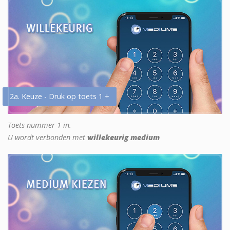
2a. Keuze - Druk op toets 1 +
Toets nummer 1 in.
U wordt verbonden met
willekeurig medium