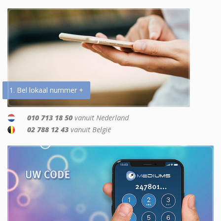
1. Bel lokaal nummer +
010 713 18 50
vanuit Nederland
02 788 12 43
vanuit België