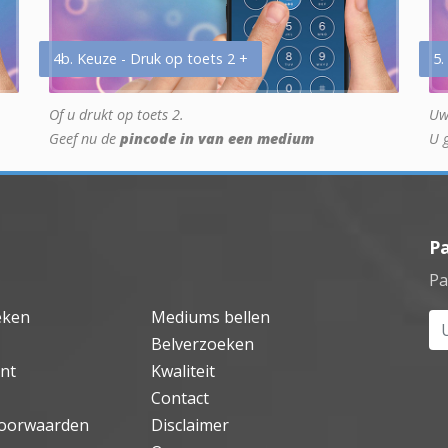
4b. Keuze - Druk op toets 2 +
5.
Of u drukt op toets 2.
Uw
Geef nu de
pincode in van een medium
U 
P
Pa
eken
Mediums bellen
Uw
Belverzoeken
nt
Kwaliteit
Contact
oorwaarden
Disclaimer