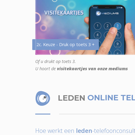
2c. Keuze - Druk op toets 3 +
Of u drukt op toets 3.
U hoort de
visitekaartjes van onze mediums
LEDEN
ONLINE TE
Hoe werkt een
leden
-telefoonconsult