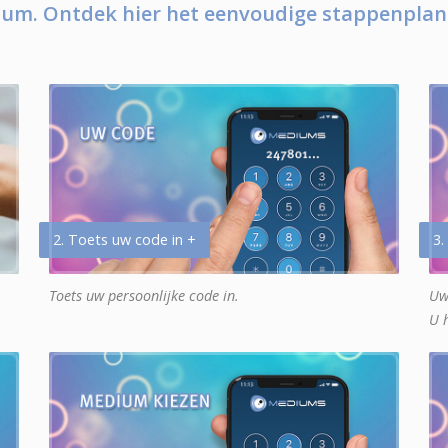
um. Ontdek hier het eenvoudige stappenplan
2. Toets uw code in +
3.
Toets uw persoonlijke code in.
Uw
U 