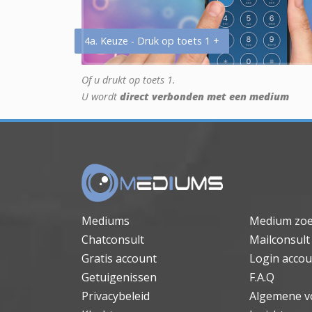
4a. Keuze - Druk op toets 1 +
Of u drukt op toets 1.
U wordt
direct verbonden met een medium
Mediums
Medium zo
Chatconsult
Mailconsult
Gratis account
Login accou
Getuigenissen
F.A.Q
Privacybeleid
Algemene v