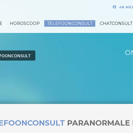
48 ME
E
HOROSCOOP
TELEFOONCONSULT
CHATCONSULT
O
EFOONCONSULT
LEFOONCONSULT
PARANORMALE 