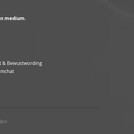
en medium
.
ht & Bewustwording
umchat
den