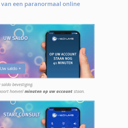
 van een paranormaal online
 Uw saldo +
 saldo bevestiging.
hoort hoeveel
minuten op uw account
staan.