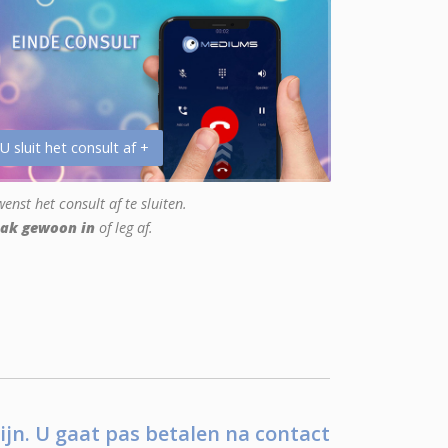
 U sluit het consult af +
enst het consult af te sluiten.
ak gewoon in
of leg af.
ijn. U gaat pas betalen na contact