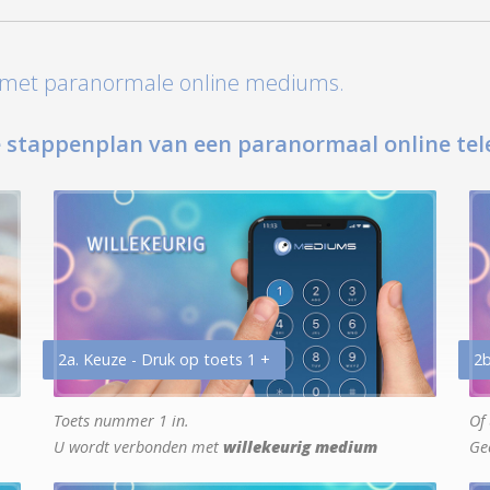
t met paranormale online mediums.
 stappenplan van een paranormaal online tel
2a. Keuze - Druk op toets 1 +
2b
Toets nummer 1 in.
Of 
U wordt verbonden met
willekeurig medium
Ge