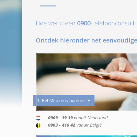
Hoe werkt een
0900
-telefoonconsul
Ontdek hieronder het eenvoudige
1. Bel Mediums-nummer +
0909 - 19 19
vanuit Nederland
0903 - 416 42
vanuit België