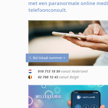
met een paranormale online medi
telefoonconsult.
1. Bel lokaal nummer +
010 713 18 50
vanuit Nederland
02 788 12 43
vanuit België