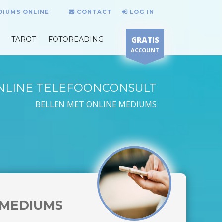
DIUMS ONLINE
CONTACT
LOG IN
TAROT
FOTOREADING
GRATIS
ACCOUNT
NLINE TELEFOONCONSULT
BELLEN MET ONLINE MEDIUMS
MEDIUMS