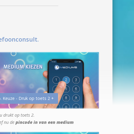
efoonconsult.
. Keuze - Druk op toets 2 +
u drukt op toets 2.
ef nu de
pincode in van een medium