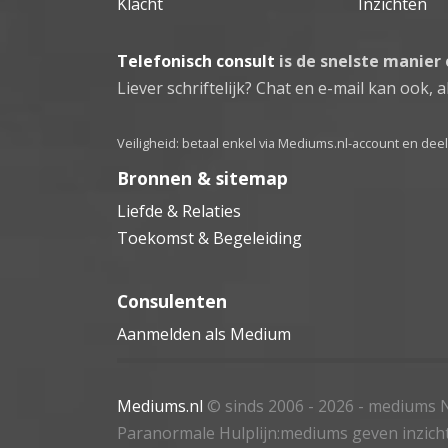
Klacht
Inzichten
Telefonisch consult
is de snelste manier
Liever schriftelijk? Chat en e-mail kan ook, al
Veiligheid: betaal enkel via Mediums.nl-account en de
Bronnen & sitemap
Liefde & Relaties
Toekomst & Begeleiding
Consulenten
Aanmelden als Medium
Mediums.nl
© sinds 2006 - 2026
- mediums N
Paranormale Hulplijn:mediums geven inzich