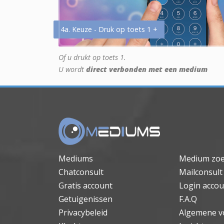
4a. Keuze - Druk op toets 1 +
Of u drukt op toets 1.
U wordt
direct verbonden met een medium
Mediums
Medium zo
Chatconsult
Mailconsult
Gratis account
Login accou
Getuigenissen
F.A.Q
Privacybeleid
Algemene v