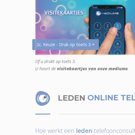
2c. Keuze - Druk op toets 3 +
Of u drukt op toets 3.
U hoort de
visitekaartjes van onze mediums
LEDEN
ONLINE TE
Hoe werkt een
leden
-telefoonconsult