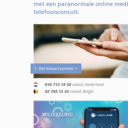
met een paranormale online medi
telefoonconsult.
1. Bel lokaal nummer +
010 713 18 50
vanuit Nederland
02 788 12 43
vanuit België