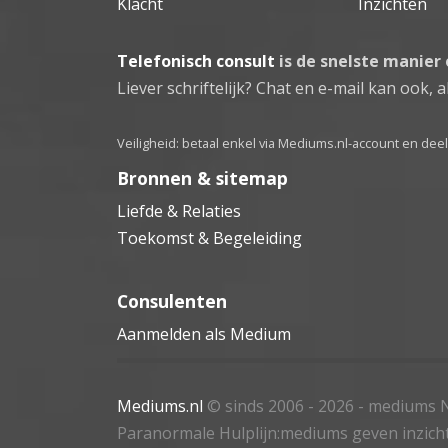
Klacht
Inzichten
Telefonisch consult
is de snelste manier
Liever schriftelijk? Chat en e-mail kan ook, al
Veiligheid: betaal enkel via Mediums.nl-account en de
Bronnen & sitemap
Liefde & Relaties
Toekomst & Begeleiding
Consulenten
Aanmelden als Medium
Mediums.nl
© sinds 2006 - 2026
- mediums N
Paranormale Hulplijn:mediums geven inzich