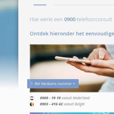
Hoe werkt een
0900
-telefoonconsul
Ontdek hieronder het eenvoudige
1. Bel Mediums-nummer +
0909 - 19 19
vanuit Nederland
0903 - 416 42
vanuit België