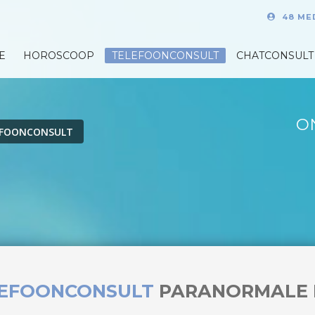
48 ME
E
HOROSCOOP
TELEFOONCONSULT
CHATCONSULT
O
EFOONCONSULT
LEFOONCONSULT
PARANORMALE 