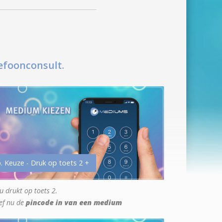
efoonconsult.
. Keuze - Druk op toets 2 +
u drukt op toets 2.
ef nu de
pincode in van een medium