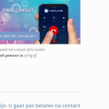
 U sluit het consult af +
enst het consult af te sluiten.
ak gewoon in
of leg af.
ijn. U gaat pas betalen na contact