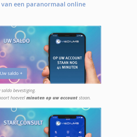
 van een paranormaal online
 Uw saldo +
 saldo bevestiging.
hoort hoeveel
minuten op uw account
staan.