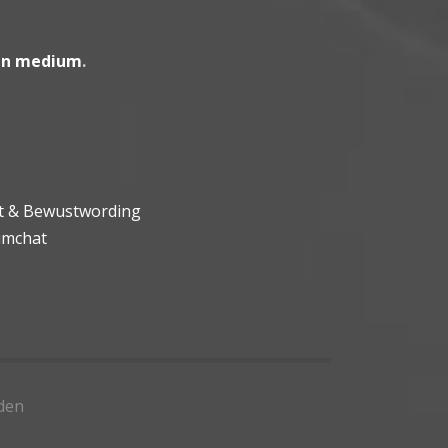
en medium
.
ht & Bewustwording
umchat
den