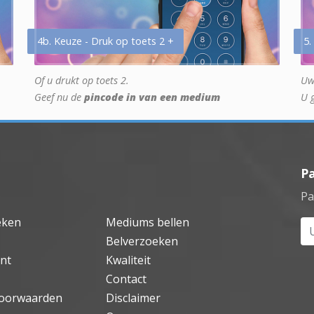
4b. Keuze - Druk op toets 2 +
5.
Of u drukt op toets 2.
Uw
Geef nu de
pincode in van een medium
U 
P
Pa
eken
Mediums bellen
Uw
Belverzoeken
nt
Kwaliteit
Contact
oorwaarden
Disclaimer