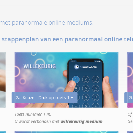
t met paranormale online mediums.
 stappenplan van een paranormaal online tel
2a. Keuze - Druk op toets 1 +
2b
Toets nummer 1 in.
Of 
U wordt verbonden met
willekeurig medium
Ge