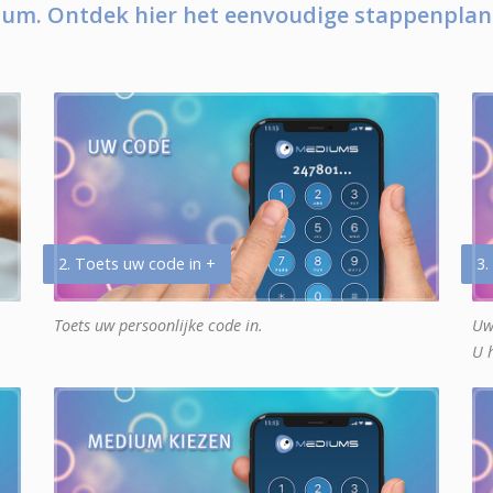
um. Ontdek hier het eenvoudige stappenplan
2. Toets uw code in +
3.
Toets uw persoonlijke code in.
Uw
U 