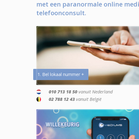
met een paranormale online medi
telefoonconsult.
1. Bel lokaal nummer +
010 713 18 50
vanuit Nederland
02 788 12 43
vanuit België