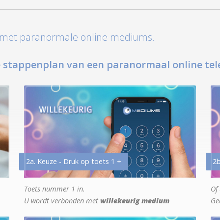
t met paranormale online mediums.
 stappenplan van een paranormaal online tel
2a. Keuze - Druk op toets 1 +
2b
Toets nummer 1 in.
Of 
U wordt verbonden met
willekeurig medium
Ge