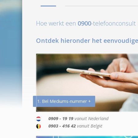
Hoe werkt een
0900
-telefoonconsul
Ontdek hieronder het eenvoudige
1. Bel Mediums-nummer +
0909 - 19 19
vanuit Nederland
0903 - 416 42
vanuit België