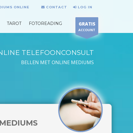
DIUMS ONLINE
CONTACT
LOG IN
TAROT
FOTOREADING
GRATIS
ACCOUNT
NLINE TELEFOONCONSULT
BELLEN MET ONLINE MEDIUMS
MEDIUMS