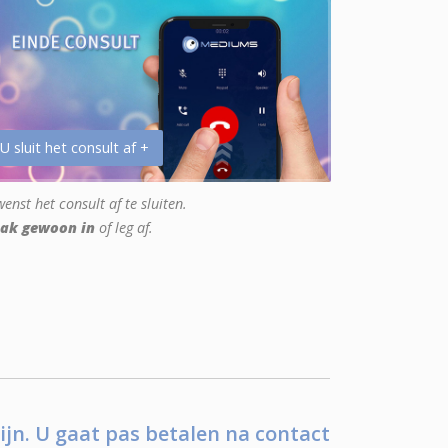
 U sluit het consult af +
enst het consult af te sluiten.
ak gewoon in
of leg af.
ijn. U gaat pas betalen na contact