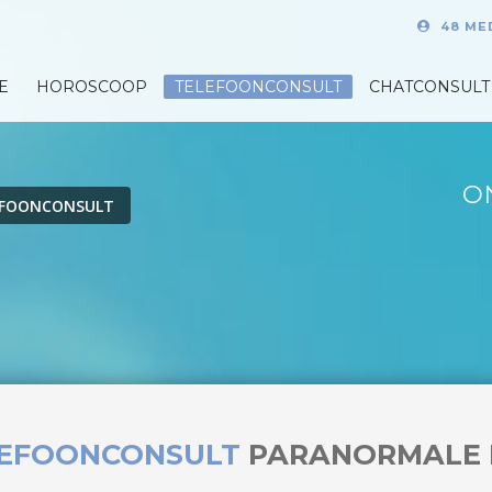
48 ME
E
HOROSCOOP
TELEFOONCONSULT
CHATCONSULT
O
EFOONCONSULT
LEFOONCONSULT
PARANORMALE 