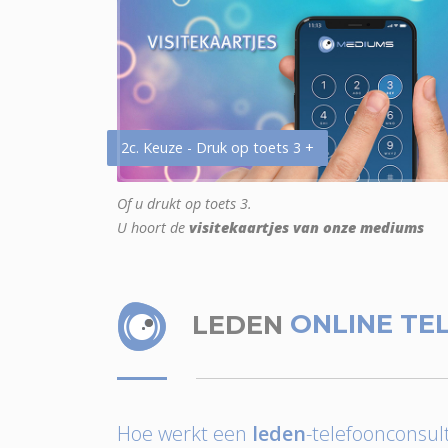
2c. Keuze - Druk op toets 3 +
Of u drukt op toets 3.
U hoort de
visitekaartjes van onze mediums
LEDEN
ONLINE TE
Hoe werkt een
leden
-telefoonconsult