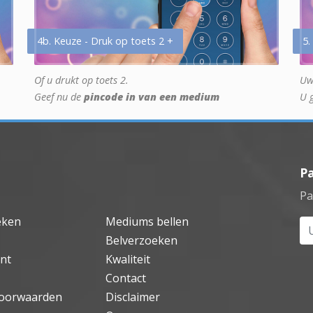
4b. Keuze - Druk op toets 2 +
5.
Of u drukt op toets 2.
Uw
Geef nu de
pincode in van een medium
U 
P
Pa
eken
Mediums bellen
Uw
Belverzoeken
nt
Kwaliteit
Contact
oorwaarden
Disclaimer