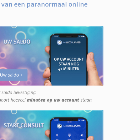
 van een paranormaal online
 Uw saldo +
 saldo bevestiging.
hoort hoeveel
minuten op uw account
staan.