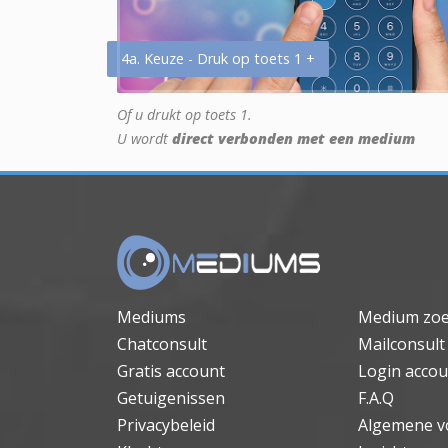
4a. Keuze - Druk op toets 1 +
Of u drukt op toets 1.
U wordt
direct verbonden met een medium
Mediums
Medium zo
Chatconsult
Mailconsult
Gratis account
Login accou
Getuigenissen
F.A.Q
Privacybeleid
Algemene v