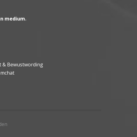
en medium
.
ht & Bewustwording
umchat
den