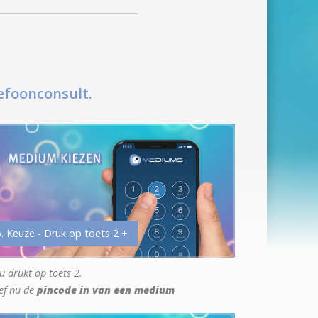
efoonconsult.
. Keuze - Druk op toets 2 +
u drukt op toets 2.
ef nu de
pincode in van een medium