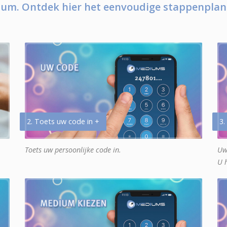
um. Ontdek hier het eenvoudige stappenplan
2. Toets uw code in +
3.
Toets uw persoonlijke code in.
Uw
U 