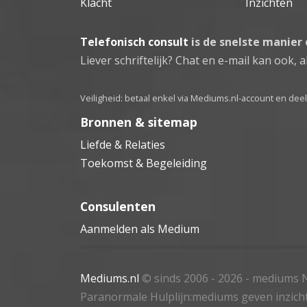
Klacht
Inzichten
Telefonisch consult
is de snelste manier
Liever schriftelijk? Chat en e-mail kan ook, al
Veiligheid: betaal enkel via Mediums.nl-account en de
Bronnen & sitemap
Liefde & Relaties
Toekomst & Begeleiding
Consulenten
Aanmelden als Medium
Mediums.nl
© sinds 2006 - 2026
- mediums N
Paranormale Hulplijn:mediums geven inzich