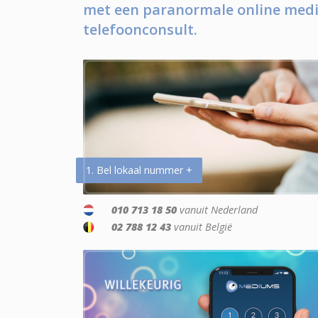
met een paranormale online medi
telefoonconsult.
1. Bel lokaal nummer +
010 713 18 50
vanuit Nederland
02 788 12 43
vanuit België