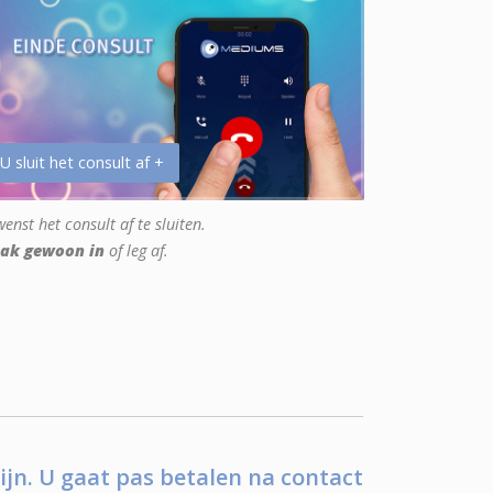
 U sluit het consult af +
enst het consult af te sluiten.
ak gewoon in
of leg af.
ijn. U gaat pas betalen na contact