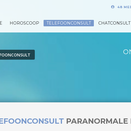
48 ME
E
HOROSCOOP
TELEFOONCONSULT
CHATCONSULT
O
EFOONCONSULT
LEFOONCONSULT
PARANORMALE 