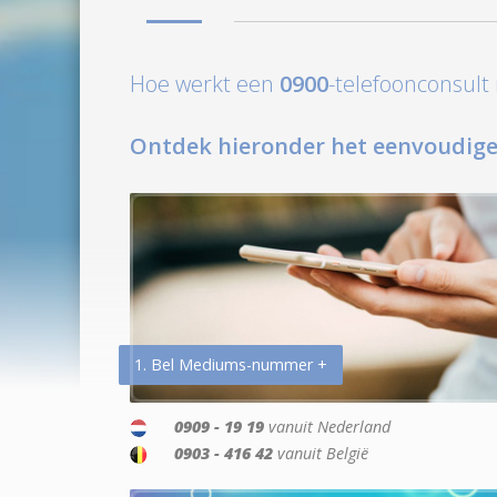
Hoe werkt een
0900
-telefoonconsul
Ontdek hieronder het eenvoudige
1. Bel Mediums-nummer +
0909 - 19 19
vanuit Nederland
0903 - 416 42
vanuit België