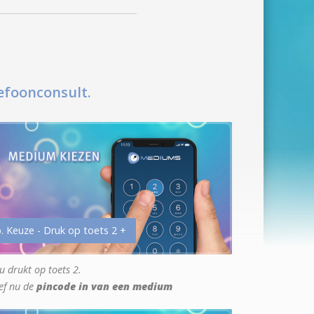
efoonconsult.
. Keuze - Druk op toets 2 +
u drukt op toets 2.
ef nu de
pincode in van een medium