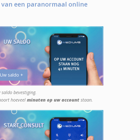
 van een paranormaal online
 Uw saldo +
 saldo bevestiging.
hoort hoeveel
minuten op uw account
staan.