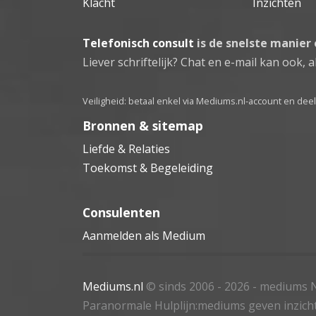
Klacht
Inzichten
Telefonisch consult
is de snelste manier
Liever schriftelijk? Chat en e-mail kan ook, al
Veiligheid: betaal enkel via Mediums.nl-account en de
Bronnen & sitemap
Liefde & Relaties
Toekomst & Begeleiding
Consulenten
Aanmelden als Medium
Mediums.nl
© sinds 2006 - 2026
- mediums N
Paranormale Hulplijn:mediums geven inzich