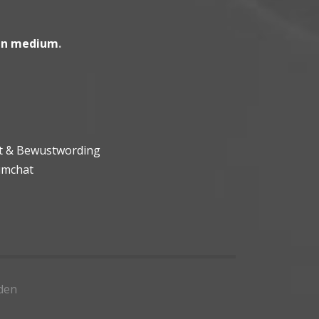
en medium
.
ht & Bewustwording
umchat
den