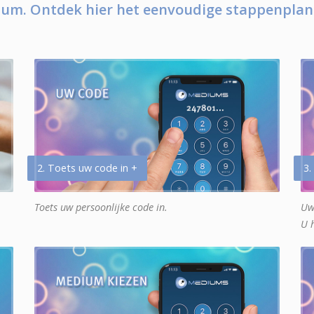
um. Ontdek hier het eenvoudige stappenplan
2. Toets uw code in +
3.
Toets uw persoonlijke code in.
Uw
U 