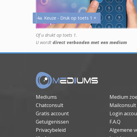
4a. Keuze - Druk op toets 1 +
Of u drukt op toets 1.
U wordt
direct verbonden met een medium
Mediums
Medium zo
Chatconsult
Mailconsult
Gratis account
Login accou
Getuigenissen
F.A.Q
Privacybeleid
Algemene v