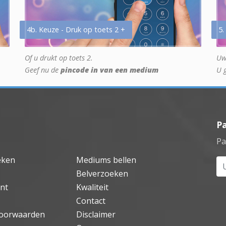
4b. Keuze - Druk op toets 2 +
5.
Of u drukt op toets 2.
Uw
Geef nu de
pincode in van een medium
U 
P
Pa
eken
Mediums bellen
Uw
Belverzoeken
nt
Kwaliteit
Contact
oorwaarden
Disclaimer