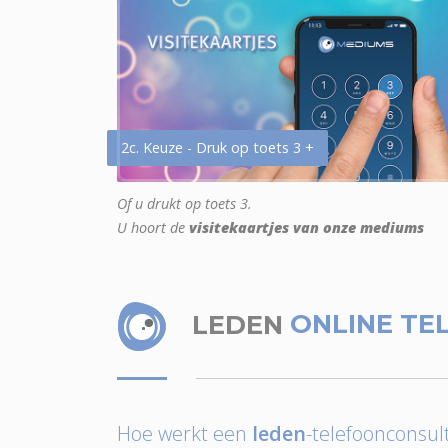
2c. Keuze - Druk op toets 3 +
Of u drukt op toets 3.
U hoort de
visitekaartjes van onze mediums
LEDEN
ONLINE TE
Hoe werkt een
leden
-telefoonconsult