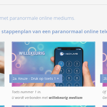
t met paranormale online mediums.
 stappenplan van een paranormaal online tel
2a. Keuze - Druk op toets 1 +
2b
Toets nummer 1 in.
Of 
U wordt verbonden met
willekeurig medium
Ge