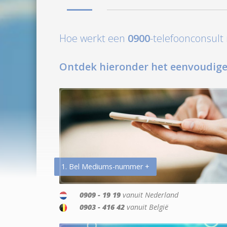
Hoe werkt een
0900
-telefoonconsul
Ontdek hieronder het eenvoudige
1. Bel Mediums-nummer +
0909 - 19 19
vanuit Nederland
0903 - 416 42
vanuit België