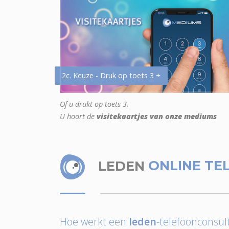
2c. Keuze - Druk op toets 3 +
Of u drukt op toets 3.
U hoort de
visitekaartjes van onze mediums
LEDEN
ONLINE TE
Hoe werkt een
leden
-telefoonconsult