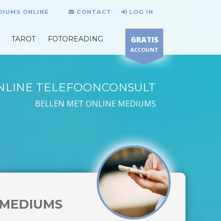
DIUMS ONLINE
CONTACT
LOG IN
TAROT
FOTOREADING
GRATIS
ACCOUNT
NLINE TELEFOONCONSULT
BELLEN MET ONLINE MEDIUMS
MEDIUMS