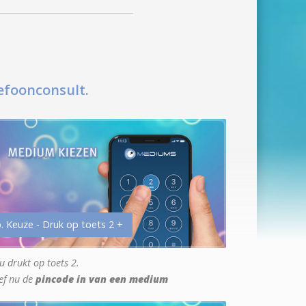
efoonconsult.
. Keuze - Druk op toets 2 +
u drukt op toets 2.
ef nu de
pincode in van een medium