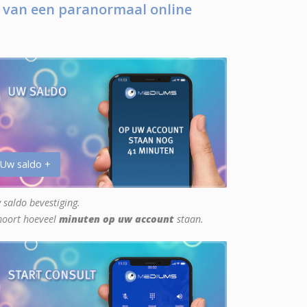
 van een paranormaal online
 Uw saldo +
 saldo bevestiging.
hoort hoeveel
minuten op uw account
staan.