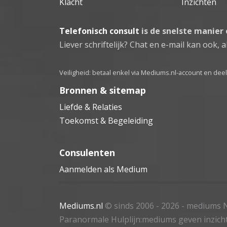
Klacht
Inzichten
Telefonisch consult
is de snelste manier
Liever schriftelijk? Chat en e-mail kan ook, al
Veiligheid: betaal enkel via Mediums.nl-account en de
Bronnen & sitemap
Liefde & Relaties
Toekomst & Begeleiding
Consulenten
Aanmelden als Medium
Mediums.nl
© sinds 2006 - 2026
- mediums N
Paranormale Hulplijn:mediums geven inzich