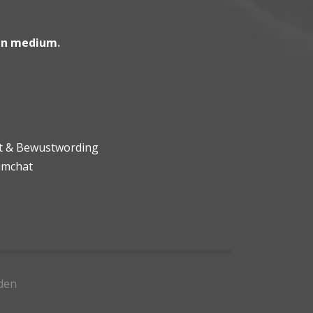
en medium
.
ht & Bewustwording
umchat
den