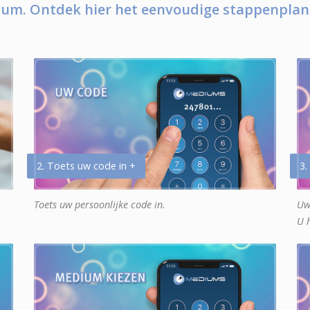
um. Ontdek hier het eenvoudige stappenplan
2. Toets uw code in +
3.
Toets uw persoonlijke code in.
Uw
U 