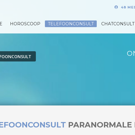
48 ME
E
HOROSCOOP
TELEFOONCONSULT
CHATCONSULT
O
EFOONCONSULT
LEFOONCONSULT
PARANORMALE 