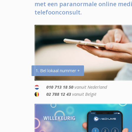
met een paranormale online medi
telefoonconsult.
1. Bel lokaal nummer +
010 713 18 50
vanuit Nederland
02 788 12 43
vanuit België