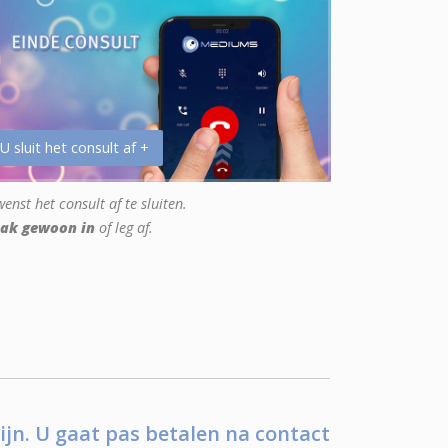
 U sluit het consult af +
enst het consult af te sluiten.
ak gewoon in
of leg af.
ijn. U gaat pas betalen na contact