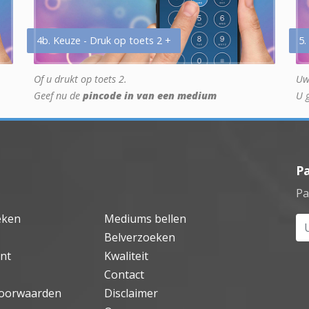
4b. Keuze - Druk op toets 2 +
5.
Of u drukt op toets 2.
Uw
Geef nu de
pincode in van een medium
U 
P
Pa
eken
Mediums bellen
Uw
Belverzoeken
nt
Kwaliteit
Contact
oorwaarden
Disclaimer