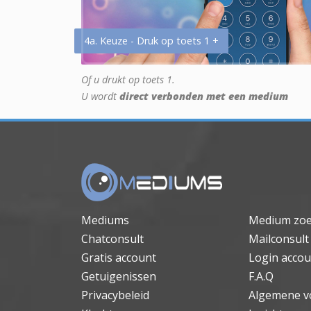
4a. Keuze - Druk op toets 1 +
Of u drukt op toets 1.
U wordt
direct verbonden met een medium
Mediums
Medium zo
Chatconsult
Mailconsult
Gratis account
Login accou
Getuigenissen
F.A.Q
Privacybeleid
Algemene v