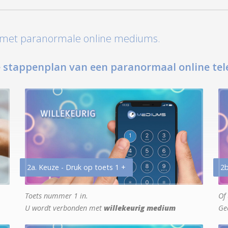
t met paranormale online mediums.
 stappenplan van een paranormaal online tel
2a. Keuze - Druk op toets 1 +
2b
Toets nummer 1 in.
Of 
U wordt verbonden met
willekeurig medium
Ge