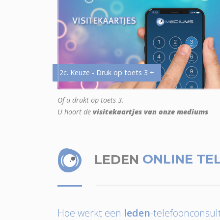
2c. Keuze - Druk op toets 3 +
Of u drukt op toets 3.
U hoort de
visitekaartjes van onze mediums
LEDEN
ONLINE TE
Hoe werkt een
leden
-telefoonconsult