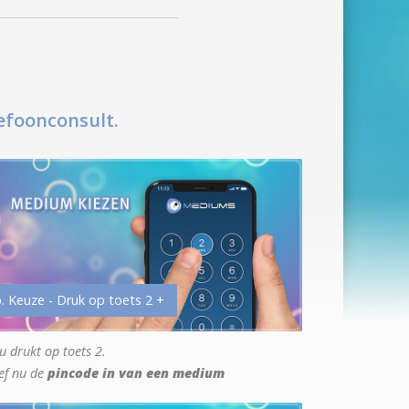
efoonconsult.
. Keuze - Druk op toets 2 +
u drukt op toets 2.
ef nu de
pincode in van een medium