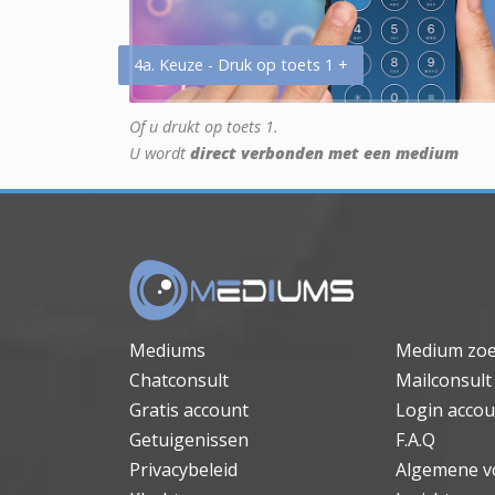
4a. Keuze - Druk op toets 1 +
Of u drukt op toets 1.
U wordt
direct verbonden met een medium
Mediums
Medium zo
Chatconsult
Mailconsult
Gratis account
Login accou
Getuigenissen
F.A.Q
Privacybeleid
Algemene v