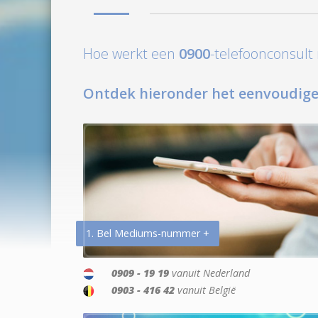
Hoe werkt een
0900
-telefoonconsul
Ontdek hieronder het eenvoudige
1. Bel Mediums-nummer +
0909 - 19 19
vanuit Nederland
0903 - 416 42
vanuit België