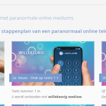
t met paranormale online mediums.
 stappenplan van een paranormaal online tel
2a. Keuze - Druk op toets 1 +
2b
Toets nummer 1 in.
Of 
U wordt verbonden met
willekeurig medium
Ge