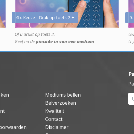
4b. Keuze - Druk op toets 2 +
5.
Of u drukt op toets 2.
Uw
Geef nu de
pincode in van een medium
U 
P
Pa
eken
Mediums bellen
Uw
Belverzoeken
nt
Kwaliteit
Contact
oorwaarden
Disclaimer