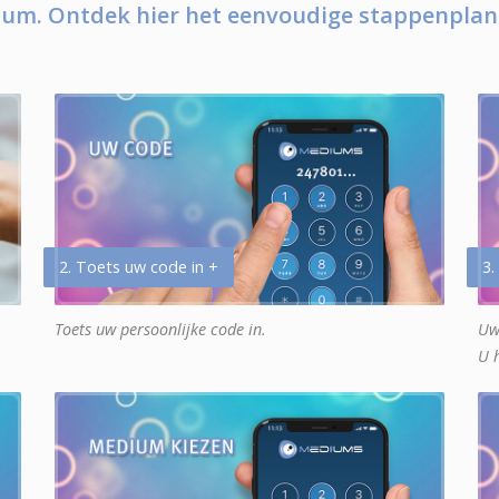
um. Ontdek hier het eenvoudige stappenplan
2. Toets uw code in +
3.
Toets uw persoonlijke code in.
Uw
U 