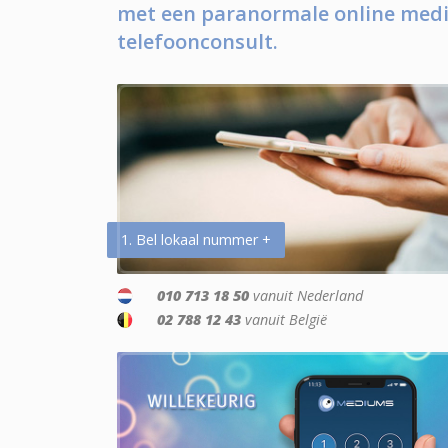
met een paranormale online medi
telefoonconsult.
1. Bel lokaal nummer +
010 713 18 50
vanuit Nederland
02 788 12 43
vanuit België