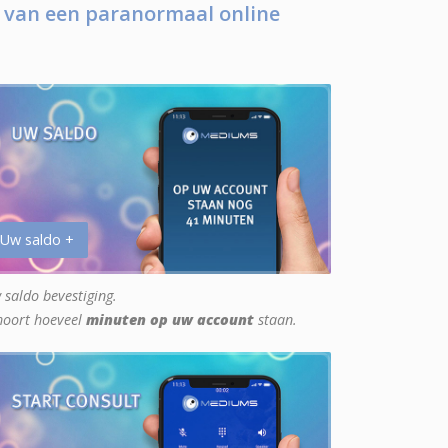
 van een paranormaal online
 Uw saldo +
 saldo bevestiging.
hoort hoeveel
minuten op uw account
staan.