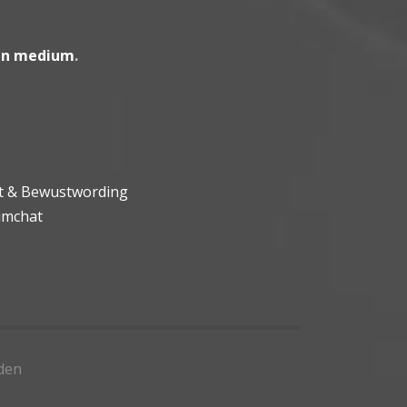
en medium
.
ht & Bewustwording
umchat
den