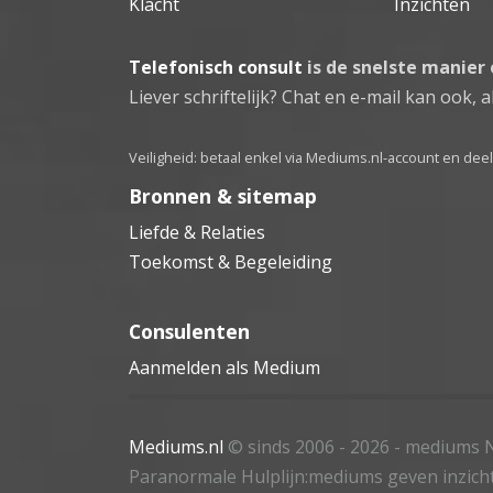
Klacht
Inzichten
Telefonisch consult
is de snelste manier
Liever schriftelijk? Chat en e-mail kan ook, al
Veiligheid: betaal enkel via Mediums.nl-account en de
Bronnen & sitemap
Liefde & Relaties
Toekomst & Begeleiding
Consulenten
Aanmelden als Medium
Mediums.nl
© sinds 2006 - 2026
- mediums N
Paranormale Hulplijn:mediums geven inzich