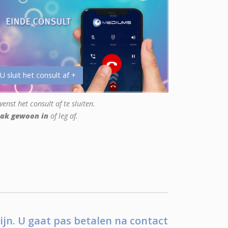
 U sluit het consult af +
enst het consult af te sluiten.
ak gewoon in
of leg af.
ijn. U gaat pas betalen na contact