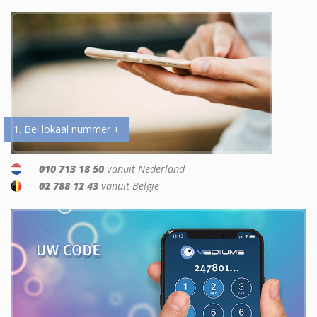
1. Bel lokaal nummer +
010 713 18 50
vanuit Nederland
02 788 12 43
vanuit België