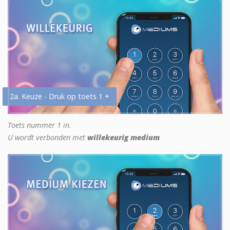
2a. Keuze - Druk op toets 1 +
Toets nummer 1 in.
U wordt verbonden met
willekeurig medium