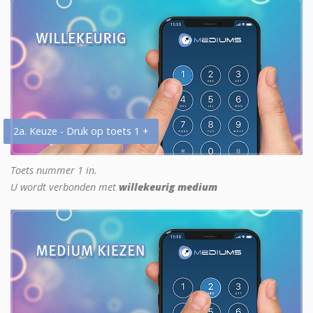
2a. Keuze - Druk op toets 1 +
Toets nummer 1 in.
U wordt verbonden met
willekeurig medium