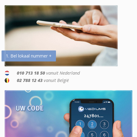
1. Bel lokaal nummer +
010 713 18 50
vanuit Nederland
02 788 12 43
vanuit België