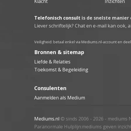
Klacht
Inzichten
Telefonisch consult
is de snelste manier
Liever schriftelijk? Chat en e-mail kan ook, al
Veiligheid: betaal enkel via Mediums.nl-account en de
Bronnen & sitemap
Liefde & Relaties
Toekomst & Begeleiding
Consulenten
Aanmelden als Medium
Mediums.nl
© sinds 2006 - 2026
- mediums N
Paranormale Hulplijn:mediums geven inzich