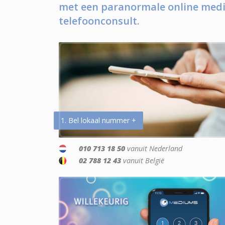
met een paranormale online medi
telefoonconsult.
1. Bel lokaal nummer +
010 713 18 50
vanuit Nederland
02 788 12 43
vanuit België