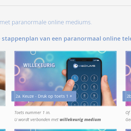
t met paranormale online mediums.
 stappenplan van een paranormaal online tel
2a. Keuze - Druk op toets 1 +
2b
Toets nummer 1 in.
Of 
U wordt verbonden met
willekeurig medium
Ge