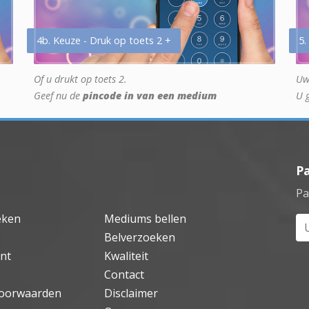
4b. Keuze - Druk op toets 2 +
5.
Of u drukt op toets 2.
Uw
Geef nu de
pincode in van een medium
U 
P
Pa
eken
Mediums bellen
Uw
Belverzoeken
nt
Kwaliteit
Contact
oorwaarden
Disclaimer