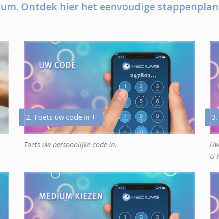
um. Ontdek hier het eenvoudige stappenplan
2. Toets uw code in +
3.
Toets uw persoonlijke code in.
Uw
U 