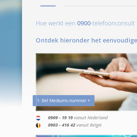
Hoe werkt een
0900
-telefoonconsul
Ontdek hieronder het eenvoudige
1. Bel Mediums-nummer +
0909 - 19 19
vanuit Nederland
0903 - 416 42
vanuit België