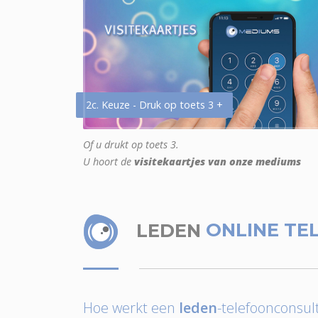
2c. Keuze - Druk op toets 3 +
Of u drukt op toets 3.
U hoort de
visitekaartjes van onze mediums
LEDEN
ONLINE TE
Hoe werkt een
leden
-telefoonconsult