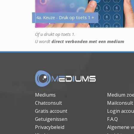
4a. Keuze - Druk op toets 1 +
Of u drukt op toets 1.
U wordt
direct verbonden met een medium
Mediums
Medium zo
Chatconsult
Mailconsult
Gratis account
Login accou
Getuigenissen
F.A.Q
Privacybeleid
Algemene v