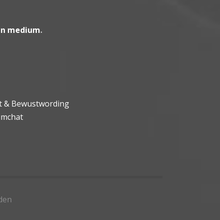
en medium
.
ht & Bewustwording
umchat
den