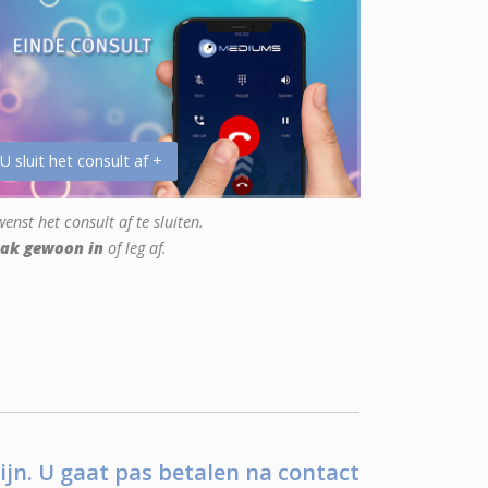
 U sluit het consult af +
enst het consult af te sluiten.
ak gewoon in
of leg af.
ijn. U gaat pas betalen na contact