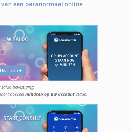
 van een paranormaal online
 Uw saldo +
 saldo bevestiging.
hoort hoeveel
minuten op uw account
staan.