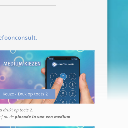
efoonconsult.
. Keuze - Druk op toets 2 +
u drukt op toets 2.
ef nu de
pincode in van een medium