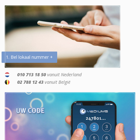
1. Bel lokaal nummer +
010 713 18 50
vanuit Nederland
02 788 12 43
vanuit België