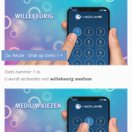
2a. Keuze - Druk op toets 1 +
Toets nummer 1 in.
U wordt verbonden met
willekeurig medium