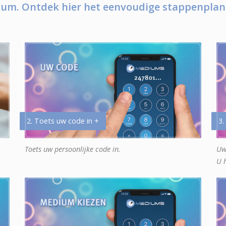
um. Ontdek hier het eenvoudige stappenplan
2. Toets uw code in +
3.
Toets uw persoonlijke code in.
Uw
U 