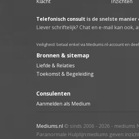
Klacht
Inzichten
Telefonisch consult
is de snelste manier
Liever schriftelijk? Chat en e-mail kan ook, al
Veiligheid: betaal enkel via Mediums.nl-account en de
Bronnen & sitemap
Liefde & Relaties
Toekomst & Begeleiding
Consulenten
Aanmelden als Medium
Mediums.nl
© sinds 2006 - 2026
- mediums N
Paranormale Hulplijn:mediums geven inzich