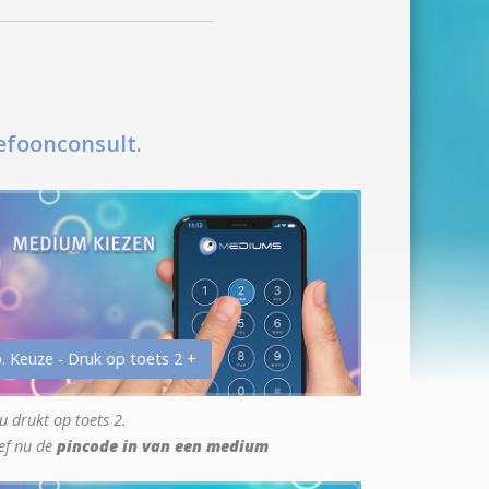
efoonconsult.
. Keuze - Druk op toets 2 +
u drukt op toets 2.
ef nu de
pincode in van een medium