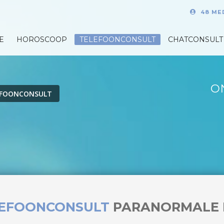
48 ME
E
HOROSCOOP
TELEFOONCONSULT
CHATCONSULT
O
EFOONCONSULT
LEFOONCONSULT
PARANORMALE 