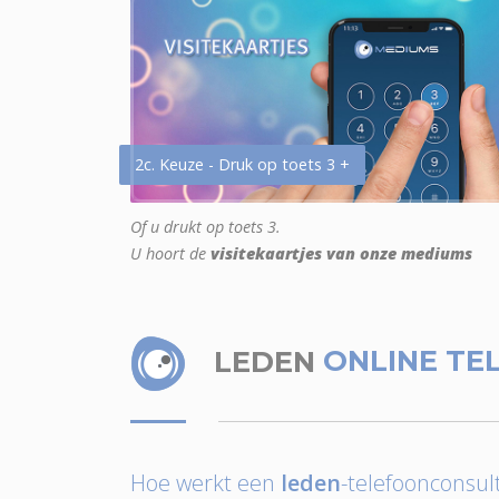
2c. Keuze - Druk op toets 3 +
Of u drukt op toets 3.
U hoort de
visitekaartjes van onze mediums
LEDEN
ONLINE TE
Hoe werkt een
leden
-telefoonconsult