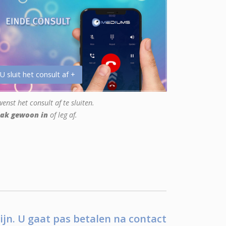
 U sluit het consult af +
enst het consult af te sluiten.
ak gewoon in
of leg af.
ijn. U gaat pas betalen na contact