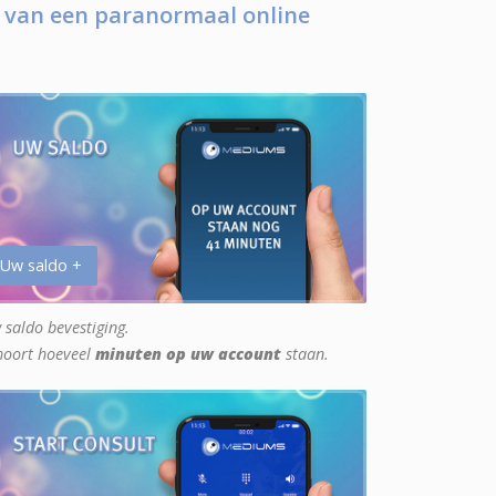
 van een paranormaal online
 Uw saldo +
 saldo bevestiging.
hoort hoeveel
minuten op uw account
staan.