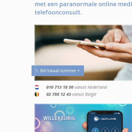
met een paranormale online medi
telefoonconsult.
1. Bel lokaal nummer +
010 713 18 50
vanuit Nederland
02 788 12 43
vanuit België