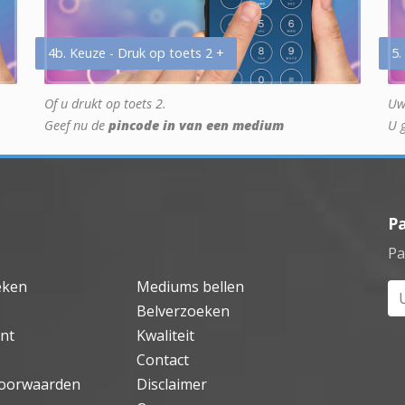
4b. Keuze - Druk op toets 2 +
5.
Of u drukt op toets 2.
Uw
Geef nu de
pincode in van een medium
U 
P
Pa
eken
Mediums bellen
Uw
Belverzoeken
nt
Kwaliteit
Contact
oorwaarden
Disclaimer