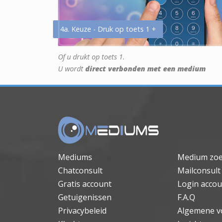
4a. Keuze - Druk op toets 1 +
Of u drukt op toets 1.
U wordt
direct verbonden met een medium
Mediums
Medium zo
Chatconsult
Mailconsult
Gratis account
Login accou
Getuigenissen
F.A.Q
Privacybeleid
Algemene v