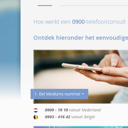
Hoe werkt een
0900
-telefoonconsul
Ontdek hieronder het eenvoudige
1. Bel Mediums-nummer +
0909 - 19 19
vanuit Nederland
0903 - 416 42
vanuit België