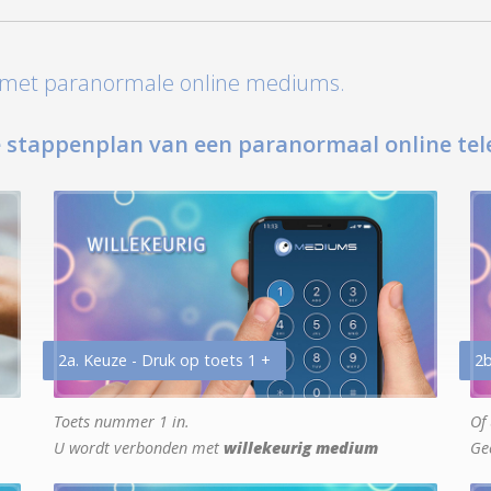
t met paranormale online mediums.
 stappenplan van een paranormaal online tel
2a. Keuze - Druk op toets 1 +
2b
Toets nummer 1 in.
Of 
U wordt verbonden met
willekeurig medium
Ge