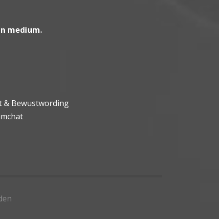
en medium
.
ht & Bewustwording
umchat
den