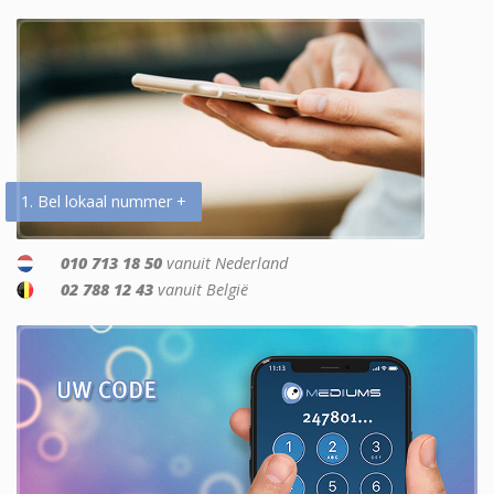
1. Bel lokaal nummer +
010 713 18 50
vanuit Nederland
02 788 12 43
vanuit België