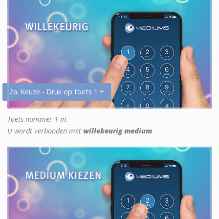
2a. Keuze - Druk op toets 1 +
Toets nummer 1 in.
U wordt verbonden met
willekeurig medium