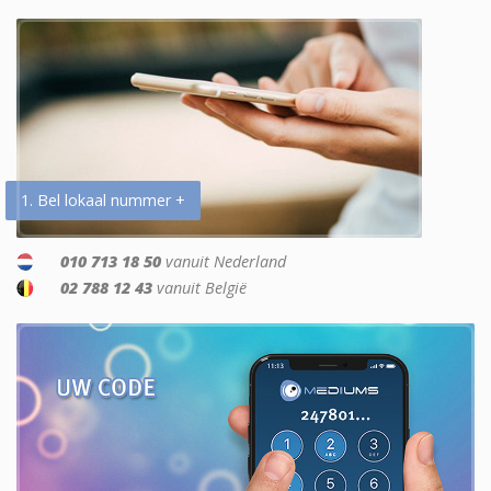
1. Bel lokaal nummer +
010 713 18 50
vanuit Nederland
02 788 12 43
vanuit België