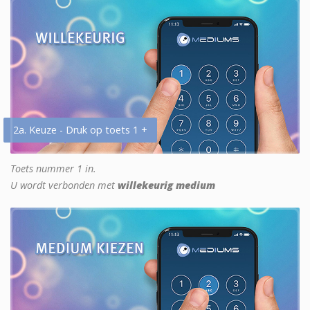
2a. Keuze - Druk op toets 1 +
Toets nummer 1 in.
U wordt verbonden met
willekeurig medium