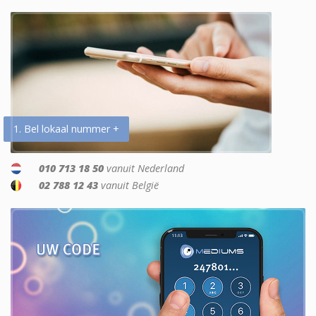
1. Bel lokaal nummer +
010 713 18 50
vanuit Nederland
02 788 12 43
vanuit België