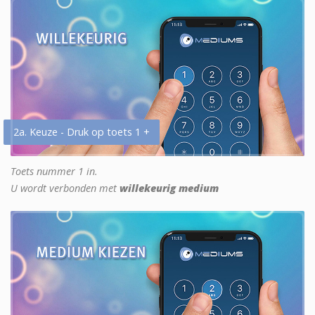
2a. Keuze - Druk op toets 1 +
Toets nummer 1 in.
U wordt verbonden met
willekeurig medium