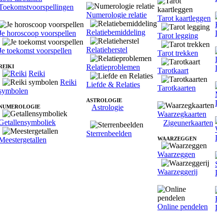
Toekomstvoorspellingen
Numerologie relatie
Tarot kaartleggen
Relatiebemiddeling
Je horoscoop voorspellen
Tarot legging
Relatieherstel
Je toekomst voorspellen
Tarot trekken
Relatieproblemen
REIKI
Tarotkaart
Reiki
Reiki
Liefde & Relaties
Tarotkaarten
symbolen
ASTROLOGIE
Astrologie
NUMEROLOGIE
Waarzegkaarten
Getallensymboliek
Zigeunerkaarten
Sterrenbeelden
Meestergetallen
WAARZEGGEN
Waarzeggen
Waarzeggerij
Online pendelen