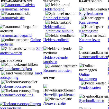
LIVEPARAGNOSTEN.NET
TAROTISTEN
KAARTLEGGING
Paranormaal advies
Helderhorend
Engelenkaarten
Paranormale site
Spiritueel tarotist
Kaartleggers
Helderruikend
Spirituele hulplijn
Kaartlegster
Paranormaal begaafd
Online
Helderziendheid
Kaarten lezen
tarotisten
Zelf
tarotist worden
Lenormandkaarten
Heldervoelende
MIJN TOEKOMST
tarotisten
Mijn toekomst kijken
Bronnen tarotisten
Tarot
Online
voorspelling
kaartleggen
RELATIE
Toekomstvoorspeller
Pendelkaarten
Huwelijksproblemen
Toekomstvoorspelling
Symboolkaarten
Nieuwe relatie