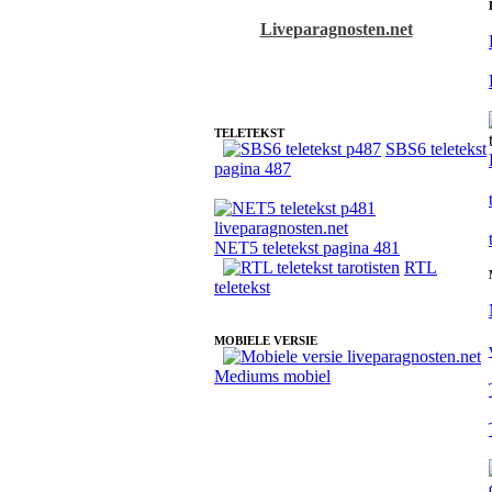
Liveparagnosten.net
Fotoreading met paranormale tarotist Monique
TELETEKST
SBS6 teletekst
pagina 487
NET5 teletekst pagina 481
RTL
teletekst
MOBIELE VERSIE
Mediums mobiel