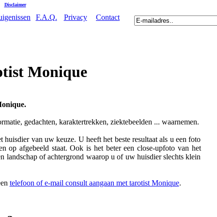
|
Disclaimer
uigenissen
F.A.Q.
Privacy
Contact
otist Monique
Monique.
ormatie, gedachten, karaktertrekken, ziektebeelden ... waarnemen.
 huisdier van uw keuze. U heeft het beste resultaat als u een foto
en op afgebeeld staat. Ook is het beter een close-upfoto van het
en landschap of achtergrond waarop u of uw huisdier slechts klein
 een
telefoon of e-mail consult aangaan met tarotist Monique
.