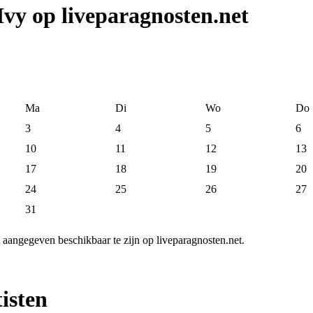
Ivy op liveparagnosten.net
Ma
Di
Wo
Do
3
4
5
6
10
11
12
13
17
18
19
20
24
25
26
27
31
t aangegeven beschikbaar te zijn op liveparagnosten.net.
isten