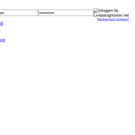
Wachtwoord vergeten?
t
op