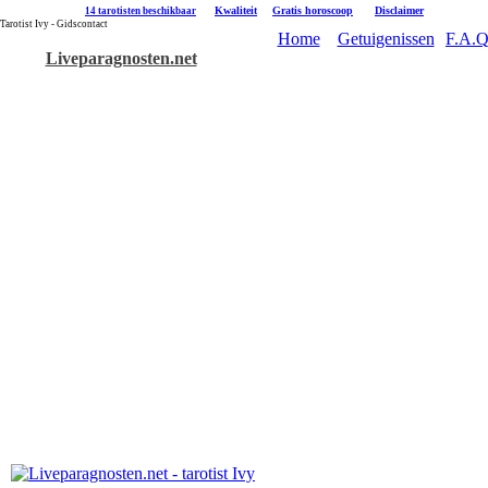
|
Kwaliteit
|
Gratis horoscoop
|
Disclaimer
14 tarotisten beschikbaar
Tarotist Ivy - Gidscontact
Home
Getuigenissen
F.A.Q
Liveparagnosten.net