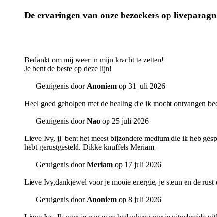
De ervaringen van onze bezoekers op liveparagnos
Bedankt om mij weer in mijn kracht te zetten!
Je bent de beste op deze lijn!
Getuigenis door
Anoniem
op 31 juli 2026
Heel goed geholpen met de healing die ik mocht ontvangen be
Getuigenis door
Nao
op 25 juli 2026
Lieve Ivy, jij bent het meest bijzondere medium die ik heb gespro
hebt gerustgesteld. Dikke knuffels Meriam.
Getuigenis door
Meriam
op 17 juli 2026
Lieve Ivy,dankjewel voor je mooie energie, je steun en de rust d
Getuigenis door
Anoniem
op 8 juli 2026
Lieve Ivy, Ik wou je nog eens bedanken voor je uitgebreide uitl