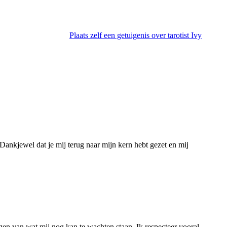
Plaats zelf een getuigenis over tarotist Ivy
. Dankjewel dat je mij terug naar mijn kern hebt gezet en mij
egen van wat mij nog kan te wachten staan. Ik respecteer vooral