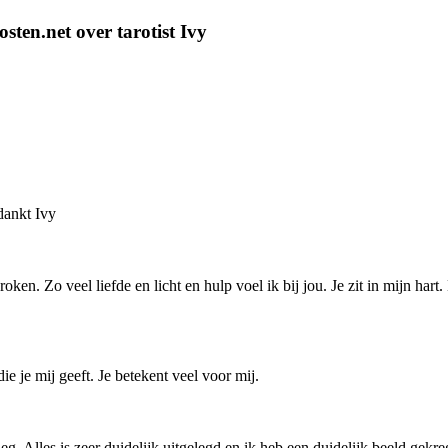
ten.net over tarotist Ivy
dankt Ivy
ken. Zo veel liefde en licht en hulp voel ik bij jou. Je zit in mijn hart
ie je mij geeft. Je betekent veel voor mij.
eg. Alles is zeer duidelijk uitgelegd en ik heb een duidelijk beeld gekr