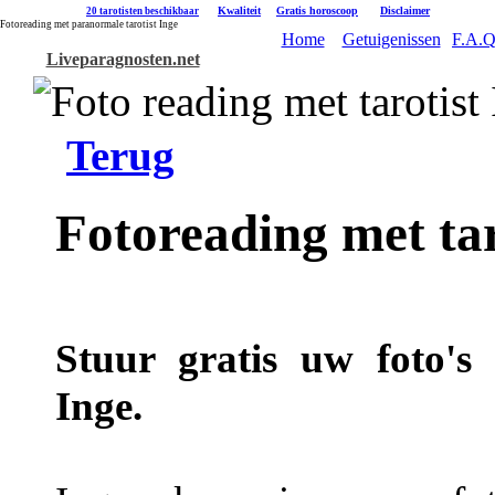
|
Kwaliteit
|
Gratis horoscoop
|
Disclaimer
20 tarotisten beschikbaar
Fotoreading met paranormale tarotist Inge
Home
Getuigenissen
F.A.Q
Liveparagnosten.net
Terug
Fotoreading met tar
Stuur gratis uw foto's 
Inge.