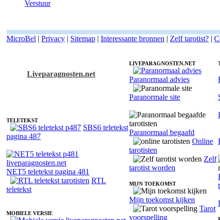
Verstuur
MicroBel
|
Privacy
|
Sitemap
|
Interessante bronnen
|
Zelf tarotist?
|
C
LIVEPARAGNOSTEN.NET
Liveparagnosten.net
Paranormaal advies
Fotoreading met paranormale tarotist Inge
Paranormale site
TELETEKST
SBS6 teletekst
Paranormaal begaafd
pagina 487
Online
tarotisten
Zelf
tarotist worden
NET5 teletekst pagina 481
RTL
MIJN TOEKOMST
teletekst
Mijn toekomst kijken
Tarot
MOBIELE VERSIE
voorspelling